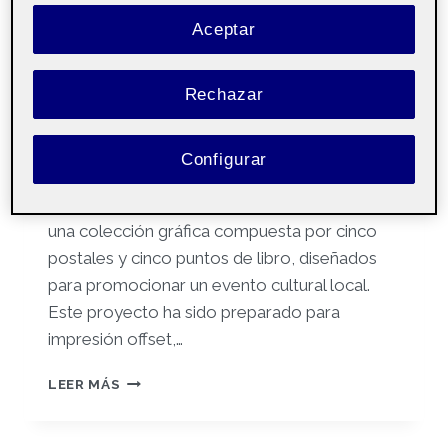
Reto 4. Producción gráfica
Aceptar
Por
Rebeca Fabregas Falces
10 junio, 2025
Rechazar
Producción gráfica
Pública
– Aula 2
Configurar
En este reto he desarrollado el arte final de
una colección gráfica compuesta por cinco
postales y cinco puntos de libro, diseñados
para promocionar un evento cultural local.
Este proyecto ha sido preparado para
impresión offset,…
RETO
LEER MÁS
4.
PRODUCCIÓN
GRÁFICA