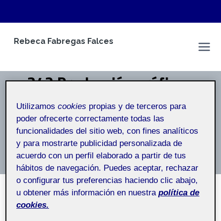
Saltar
Rebeca Fabregas Falces
al
Espacio Personal
contenido
242 Producción gráfica -
Aula 2 242_20_114_02
Utilizamos
cookies
propias y de terceros para
poder ofrecerte correctamente todas las
funcionalidades del sitio web, con fines analíticos
Inicio
/
242 Producción gráfica - Aula 2 242_20_114_02
y para mostrarte publicidad personalizada de
acuerdo con un perfil elaborado a partir de tus
Producción gráfica – Aula 2
hábitos de navegación. Puedes aceptar, rechazar
o configurar tus preferencias haciendo clic abajo,
u obtener más información en nuestra
política de
cookies.
SIN CATEGORÍA